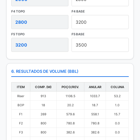
F4 TOPO
F4 BASE
F5 TOPO
F5 BASE
6. RESULTADOS DE VOLUME (BBL)
ITEM
COMP. (M)
POÇO/REV.
ANULAR
COLUNA
Riser
913
1106.5
1033.7
53.2
BOP
18
20.2
18.7
1.0
F1
269
579.6
558.1
15.7
F2
800
780.8
780.8
0.0
F3
800
382.6
382.6
0.0