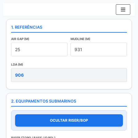
Pular
1. REFERÊNCIAS
para
o
AIR GAP (M)
MUDLINE (M)
conteúdo
LDA (M)
2. EQUIPAMENTOS SUBMARINOS
OCULTAR RISER/BOP
RISER (TOPO / BASE / ID POL)